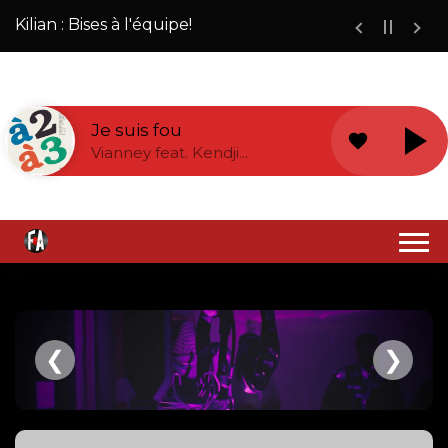
Kilian : Bises à l'équipe!
Je suis fou
favorite
Vianney feat. Kendji...
❮
❯