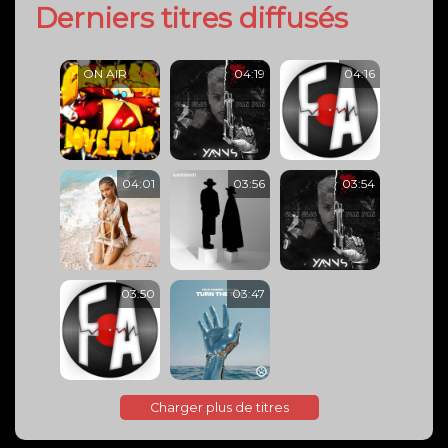
Derniers titres diffusés
ON AIR
04:19
04:16
04:01
03:56
03:54
03:50
03:47