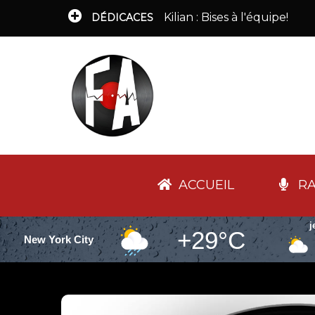
Kilian : Bises à l'équipe!
DÉDICACES
ACCUEIL
RA
j
+29°C
New York City