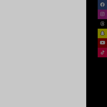
Agenda
FRANCE
#d62828d1
du 14/10/2024 au