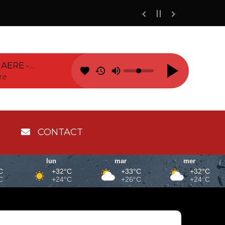
AERE -
favorite
re
CONTACT
lun
mar
mer
C
+32°C
+33°C
+32°C
C
+24°C
+26°C
+24°C