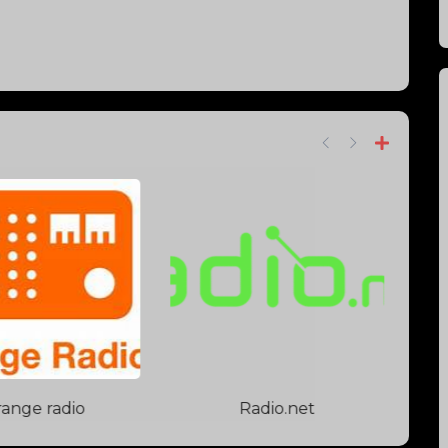
nge radio
Radio.net