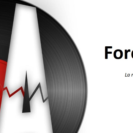
04:16
04:01
03:56