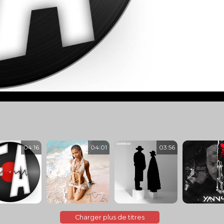
anceinfo
20 Minutes
Affaire Epstein : le
mystère des morts en
série - 06/08
le 06/08/2026 à 23:56
Guerre en Ukraine:
"Nous avons décidé de
créer une nouvelle
branche des...
le 06/08/2026 à 23:52
Ukraine/Russie : des