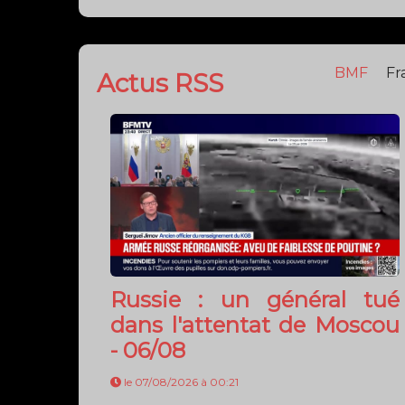
- 06/08
le 07/08/2026 à 00:21
Chaque soir, Jérémy Brossard vous
accompagne de 22h à 00h dans BFM
Grand Soir.
Actualités