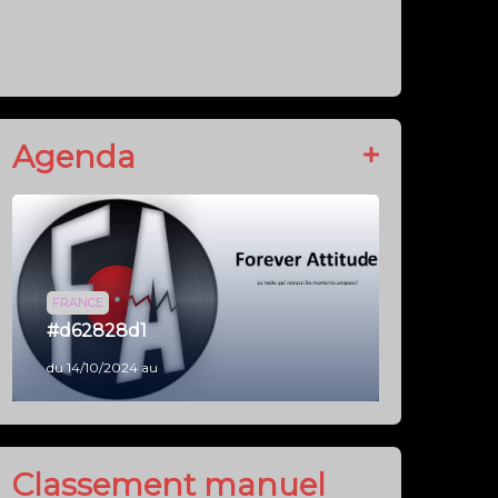
Classement manuel
Laisser une dédicace