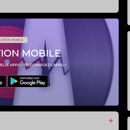
Les déduts de la
radio!