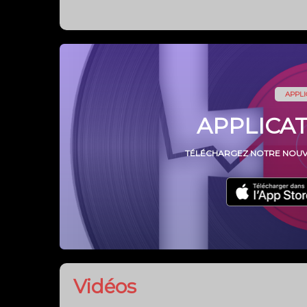
Vidéos
Les déduts de la
radio!
Nos podcasts