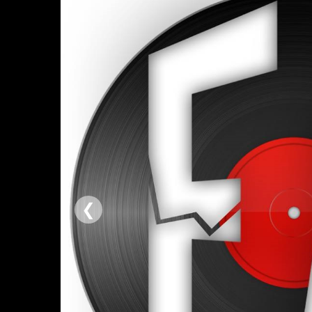
❮
Derniers titres diffusés
ON AIR
04:19