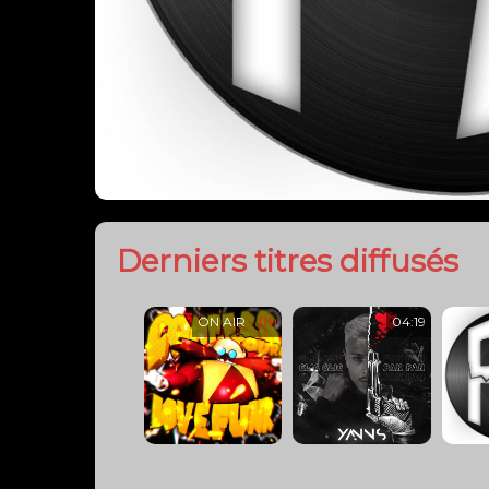
BMF
Fr
Actus RSS
Russie : un général tué
dans l'attentat de Moscou