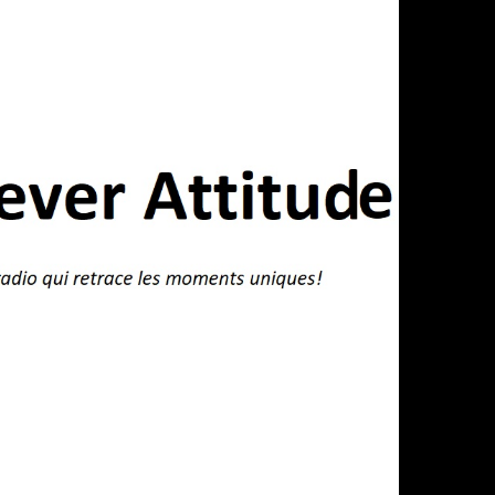
❯
03:54
03:50
03:47