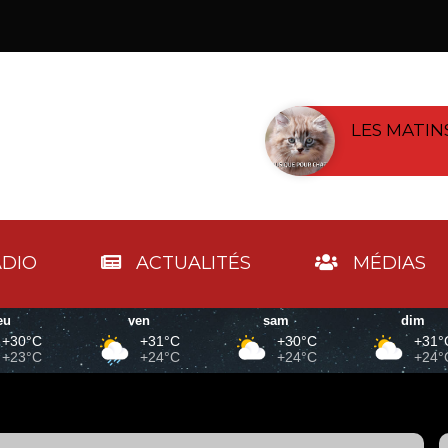
LES MATINS
DIO
ACTUALITÉS
MÉDIAS
eu
ven
sam
dim
+30°C
+31°C
+30°C
+31°
+23°C
+24°C
+24°C
+24°