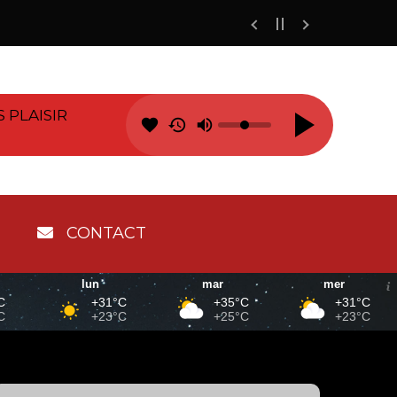
 PLAISIR
favorite
CONTACT
lun
mar
mer
C
+31°C
+35°C
+31°C
C
+23°C
+25°C
+23°C