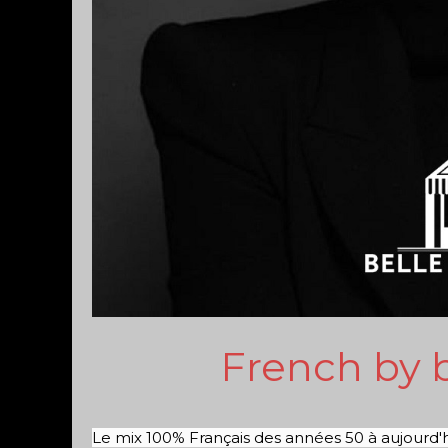
French by 
Le mix 100% Français des années 50 à aujourd'